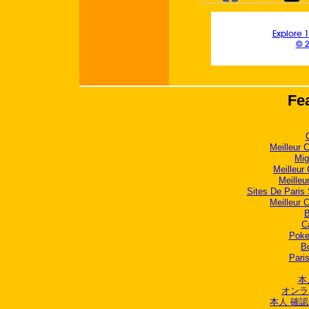
Explore 1
© 
Fe
Meilleur 
Mig
Meilleur
Meilleu
Sites De Paris 
Meilleur 
B
C
Poker
B
Paris
本
オンラ
本人 確認